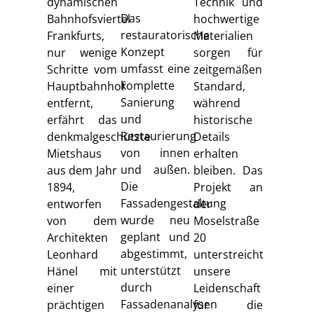
dynamischen
Technik und
Das
Bahnhofsviertel
hochwertige
restauratorische
Frankfurts,
Materialien
Konzept
nur wenige
sorgen für
umfasst eine
Schritte vom
zeitgemäßen
komplette
Hauptbahnhof
Standard,
Sanierung
entfernt,
während
und
erfährt das
historische
Restaurierung
denkmalgeschützte
Details
von innen
Mietshaus
erhalten
und außen.
aus dem Jahr
bleiben. Das
Die
1894,
Projekt an
Fassadengestaltung
entworfen
der
wurde neu
von dem
Moselstraße
geplant und
Architekten
20
abgestimmt,
Leonhard
unterstreicht
unterstützt
Hänel mit
unsere
durch
einer
Leidenschaft
Fassadenanalysen
prächtigen
für die