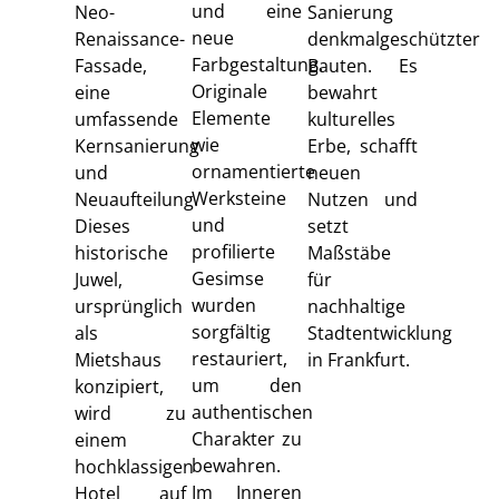
und eine
Neo-
Sanierung
neue
Renaissance-
denkmalgeschützter
Farbgestaltung.
Fassade,
Bauten. Es
Originale
eine
bewahrt
Elemente
umfassende
kulturelles
wie
Kernsanierung
Erbe, schafft
ornamentierte
und
neuen
Werksteine
Neuaufteilung.
Nutzen und
und
Dieses
setzt
profilierte
historische
Maßstäbe
Gesimse
Juwel,
für
wurden
ursprünglich
nachhaltige
sorgfältig
als
Stadtentwicklung
restauriert,
Mietshaus
in Frankfurt.
um den
konzipiert,
authentischen
wird zu
Charakter zu
einem
bewahren.
hochklassigen
Im Inneren
Hotel auf