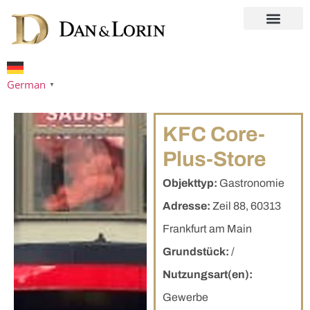
German
▼
KFC Core-
Plus-Store
Objekttyp:
Gastronomie
Adresse:
Zeil 88, 60313
Frankfurt am Main
Grundstück:
/
Nutzungsart(en):
Gewerbe