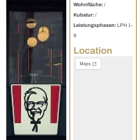
Wohnfläche:
/
Kubatur:
/
Leistungsphasen:
LPH 1-
9
Location