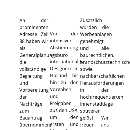
An der
Zusätzlich
prominenten
wurden die
Von der
Adresse Zeil
Werbeanlagen
intensiven
88 haben wir
genehmigt
Abstimmung
als
und alle
mit
Generalplanungsbüro
baurechtlichen,
internationalen
die
brandschutztechnisch
Designern in
vollständige
sowie
Holland bis
Begleitung
nachbarschaftlichen
hin zu den
und
Herausforderungen
Vorgaben
Vorbereitung
in der
und
der
hochfrequentierten
Freigaben
Nachträge
Innenstadtlage
aus den USA,
zum
souverän
um den
Bauantrag
gelöst. Wir
ersten und
übernommen,
freuen uns